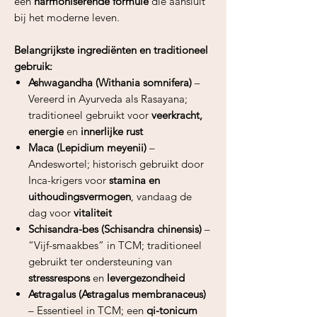
een
harmoniserende formule
die aansluit
bij het moderne leven.
Belangrijkste ingrediënten en traditioneel
gebruik:
Ashwagandha (Withania somnifera)
–
Vereerd in Ayurveda als Rasayana;
traditioneel gebruikt voor
veerkracht,
energie
en
innerlijke rust
Maca (Lepidium meyenii)
–
Andeswortel; historisch gebruikt door
Inca-krigers voor
stamina en
uithoudingsvermogen
, vandaag de
dag voor
vitaliteit
Schisandra-bes (Schisandra chinensis)
–
“Vijf-smaakbes” in TCM; traditioneel
gebruikt ter ondersteuning van
stressrespons
en
levergezondheid
Astragalus (Astragalus membranaceus)
– Essentieel in TCM; een
qi-tonicum