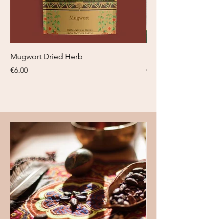
Mugwort Dried Herb
Blauwe Lotus tinctuu
Price
Price
€6.00
€18.95