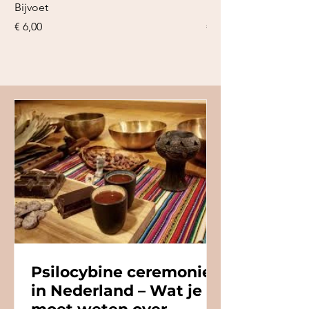
Bijvoet
Blauwe Lotus Tinctuu
Prijs
Prijs
€ 6,00
€ 18,95
Psilocybine ceremonie
in Nederland – Wat je