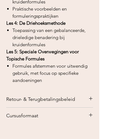
kruidenformules
Praktische voorbeelden en
formuleringspraktijken
Les 4: De Driehoeksmethode
Toepassing van een gebalanceerde,
drieledige benadering bij
kruidenformules
Les 5: Speciale Overwegingen voor
Topische Formules
Formules afstemmen voor uitwendig
gebruik, met focus op specifieke
aandoeningen
Retour- & Terugbetalingsbeleid
Vanwege het digitale karakter van het
Cursusformaat
e-book kunnen wij
geen
terugbetalingen aanbieden
zodra het
Cursusinformatie:
product is gekocht en gedownload.
Formaat:
Online e-book in PDF