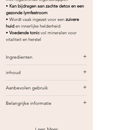
•
Kan bijdragen aan zachte detox en een
gezonde lymfestroom
• Wordt vaak ingezet voor een
zuivere
huid
en innerlijke helderheid
•
Voedende tonic
vol mineralen voor
vitaliteit en herstel
Ingredienten
Rode klaver bloem
inhoud
]Trifolium pratense L.
50 gram
Aanbevolen gebruik
Belangrijke informatie
Voeg
2 theelepels gedroogde Rode
Klaverbloemen
toe aan heet water en
Dit product is gebaseerd op
laat
10–15 minuten trekken
om een
traditionele kruidengeneeskundige
voedende kruidenthee te bereiden.
kennis en bedoeld voor algemeen
Lees Meer