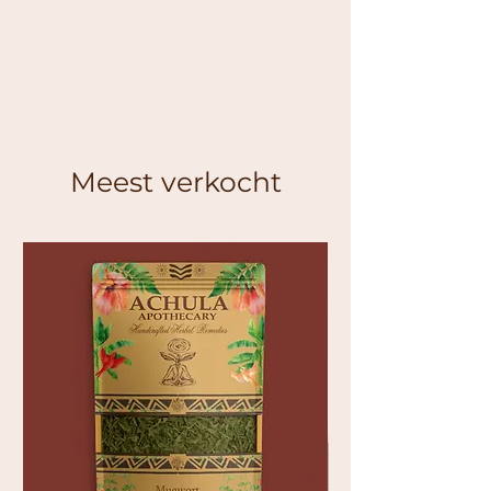
Niet gebruiken tijdens
zwangerschap
of
borstvoeding
, tenzij onder
begeleiding van een deskundige.
Raadpleeg bij twijfel altijd een
gekwalificeerde zorgverlener of
fytotherapeut.Ask ChatGPT
Meest verkocht