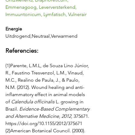
Emmenagoog, Leverversterkend, 
Immuuntonicum, Lymfatisch, Vulnerair
Energie
Uitdrogend,Neutraal,Verwarmend
Referencies:
(1)Parente, L.M.L, de Souza Lino Júnior, 
R., Faustino Tresvenzol, L.M., Vinaud, 
M.C., Realino de Paula, J., & Paulo, 
N.M. (2012). Wound healing and anti-
inflammatory effect in animal models 
of 
Calendula officinalis
 L. growing in 
Brazil. 
Evidence-Based Complementary 
and Alternative Medicine
, 
2012
, 375671. 
https://doi.org/10.1155/2012/375671
(2)American Botanical Council. (2000). 