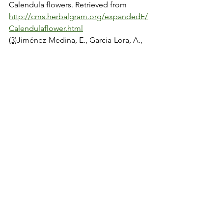
Calendula flowers. Retrieved from 
http://cms.herbalgram.org/expandedE/
Calendulaflower.html
(3)
Jiménez-Medina, E., Garcia-Lora, A., 
Paco, L., Algarra, I., Collado, A., & 
Garrido, F.  (2006). A new extract of the 
plant 
Calendula officinalis
 produces a 
dual
 in vitro
 effect: Cytotoxic anti-
tumor activity and lymphocyte 
activation.
 BioMed Central Cancer
, 
6
, 
119. 
https://doi.org/10.1186/1471-2407-
6-119
(4) Hoffmann, D. (2003). 
Medical 
herbalism: The science and practice of 
herbal medicine
. Rochester, VT: 
Healing Arts Press.