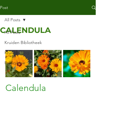
Post
All Posts
CALENDULA
All Posts
Kruiden Bibliotheek
Kruiden Blog
Psilocybine
Calendula