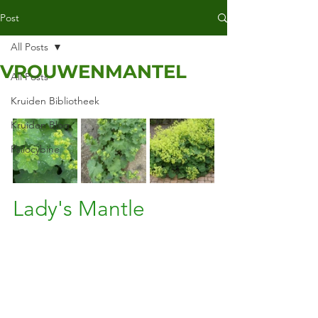
Post
All Posts
VROUWENMANTEL
All Posts
Kruiden Bibliotheek
Kruiden Blog
Psilocybine
Lady's Mantle