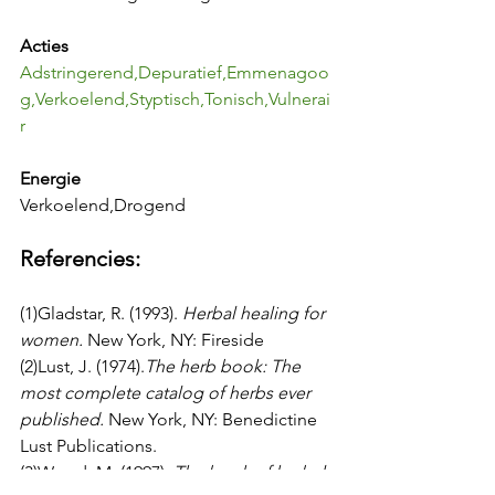
Acties
Adstringerend,Depuratief,Emmenagoo
g,Verkoelend,Styptisch,Tonisch,Vulnerai
r
Energie
Verkoelend,Drogend
Referencies:
(1)Gladstar, R. (1993). 
Herbal healing for 
women.
 New York, NY: Fireside
(2)Lust, J. (1974).
The herb book: The 
most complete catalog of herbs ever 
published. 
New York, NY: Benedictine 
Lust Publications.
(3)Wood, M. (1997). 
The book of herbal 