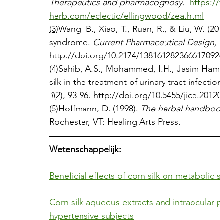
Therapeutics and pharmacognosy. 
https:/
herb.com/eclectic/ellingwood/zea.html
(3)
Wang, B., Xiao, T., Ruan, R., & Liu, W. (20
syndrome. 
Current Pharmaceutical Design, 
http://doi.org/10.2174/13816128236661709
(4)Sahib, A.S., Mohammed, I.H., Jasim Hamd
silk in the treatment of urinary tract infection
1
(2), 93-96. http://doi.org/10.5455/jice.201
(5)Hoffmann, D. (1998). 
The herbal handbook
Rochester, VT: Healing Arts Press.
Wetenschappelijk:
Beneficial effects of corn silk on metaboli
Corn silk aqueous extracts and intraocular 
hypertensive subjects