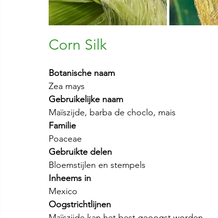
Corn Silk
Botanische naam
Zea mays
Gebruikelijke naam
Maïszijde, barba de choclo, mais
Familie
Poaceae
Gebruikte delen
Bloemstijlen en stempels
Inheems in
Mexico
Oogstrichtlijnen
Maïszijde kan het best geoogst worden 