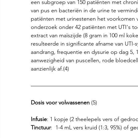
een subgroep van 150 patiënten met chroni
van pus en bacteriën in de urine te vermind
patiënten met urinestenen het voorkomen va
onderzoek onder 42 patiënten met UTI's to
extract van maïszijde (8 gram in 100 ml ko
resulteerde in significante afname van UTI
aandrang, frequentie en dysurie op dag 5,
aanwezigheid van puscellen, rode bloedcell
aanzienlijk af.(4)
Dosis voor volwassenen
 (5)
Infusie
: 1 kopje (2 theelepels vers of gedro
Tinctuur
:  1-4 mL vers kruid (1:3, 95%) of g