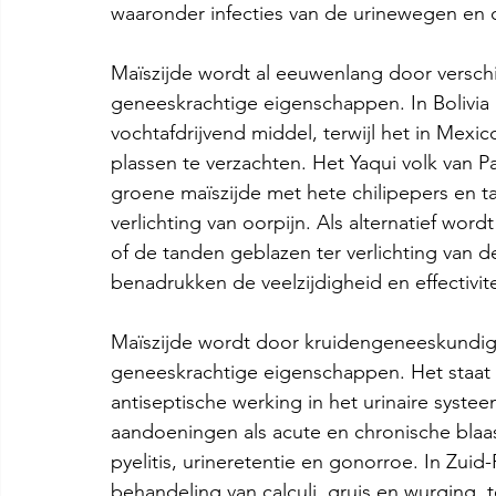
waaronder infecties van de urinewegen en 
Maïszijde wordt al eeuwenlang door verschil
geneeskrachtige eigenschappen. In Bolivia
vochtafdrijvend middel, terwijl het in Mexi
plassen te verzachten. Het Yaqui volk van 
groene maïszijde met hete chilipepers en ta
verlichting van oorpijn. Als alternatief wor
of de tanden geblazen ter verlichting van d
benadrukken de veelzijdigheid en effectivitei
Maïszijde wordt door kruidengeneeskundige
geneeskrachtige eigenschappen. Het staat 
antiseptische werking in het urinaire systee
aandoeningen als acute en chronische blaas
pyelitis, urineretentie en gonorroe. In Zuid
behandeling van calculi, gruis en wurging, 