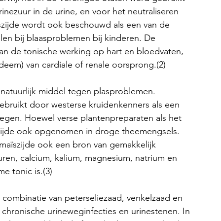
rinezuur in de urine, en voor het neutraliseren 
aïszijde wordt ook beschouwd als een van de 
en bij blaasproblemen bij kinderen. De 
an de tonische werking op hart en bloedvaten, 
deem) van cardiale of renale oorsprong.(2)
 natuurlijk middel tegen plasproblemen. 
bruikt door westerse kruidenkenners als een 
wegen. Hoewel verse plantenpreparaten als het 
zijde ook opgenomen in droge theemengsels. 
maïszijde ook een bron van gemakkelijk 
en, calcium, kalium, magnesium, natrium en 
 tonic is.(3)
 combinatie van peterseliezaad, venkelzaad en 
 chronische urineweginfecties en urinestenen. In 