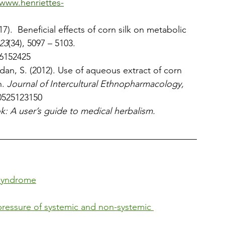
/www.henriettes-
17).  Beneficial effects of corn silk on metabolic 
23
(34), 5097 – 5103. 
26152425
an, S. (2012). Use of aqueous extract of corn 
. 
Journal of Intercultural Ethnopharmacology, 
20525123150
: A user’s guide to medical herbalism.
c syndrome
pressure of systemic and non-systemic 