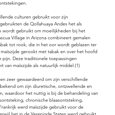
ontstekingen.
lende culturen gebruikt voor zijn 
 gebruikten de Qollahuaya Andes het als 
co wordt gebruikt om moeilijkheden bij het 
Pascua Village in Arizona combineert gemalen 
bak tot rook, die in het oor wordt geblazen ter 
dt maïszijde gerookt met tabak en over het hoofd 
e pijn. Deze traditionele toepassingen 
t van maïszijde als natuurlijk middel.(1)
n zeer gewaardeerd om zijn verschillende 
bekend om zijn diuretische, ontzwellende en 
m, waardoor het nuttig is bij de behandeling van 
ontsteking, chronische blaasontsteking, 
-Frankrijk werd maïszijde gebruikt voor de 
terwijl het in de Verenigde Staten werd gebruikt 