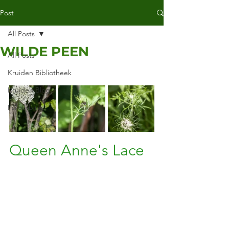
Post
All Posts
WILDE PEEN
All Posts
Kruiden Bibliotheek
Kruiden Blog
Psilocybine
Queen Anne's Lace