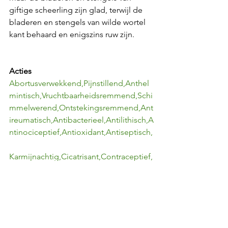
giftige scheerling zijn glad, terwijl de 
bladeren en stengels van wilde wortel 
kant behaard en enigszins ruw zijn.
Acties
Abortusverwekkend,Pijnstillend,Anthel
mintisch,Vruchtbaarheidsremmend,Schi
mmelwerend,Ontstekingsremmend,Ant
ireumatisch,Antibacterieel,Antilithisch,A
ntinociceptief,Antioxidant,Antiseptisch,
Karmijnachtig,Cicatrisant,Contraceptief,
Deobstruerend,Spijsvertering,Diureticu
m,Emmenagoog,Emolliënt,Galactogoo
g,Hepatoprotectief,Immunomoduleren
d,Spasmolytisch,Stimulerend,Vermifuge