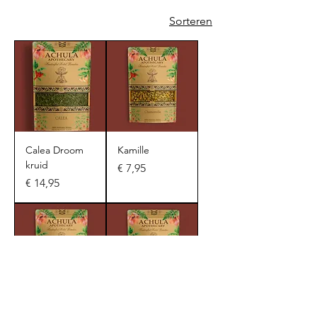
Sorteren
Calea Droom
Kamille
kruid
Prijs
€ 7,95
Prijs
€ 14,95
Lavendel
Citroen Melisse