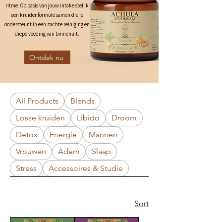
ritme.
Op basis van jouw intake stel ik
een kruidenformule samen die je
ondersteunt in een zachte reiniging en
diepe voeding van binnenuit.
Ontdek nu
All Products
Blends
Losse kruiden
Libido
Droom
Detox
Energie
Mannen
Vrouwen
Adem
Slaap
Stress
Accessoires & Studie
Sort