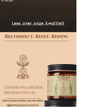
€18.95
€19.95
Lees over onze kwaliteit
Reconnect. Reset. Renew.
Gepersonaliseerde
Kruiden Detox
Geen standaard detox, maar een blend
afgestemd op jouw lichaam en