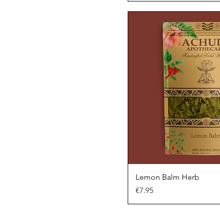
Lemon Balm Herb
Price
€7.95