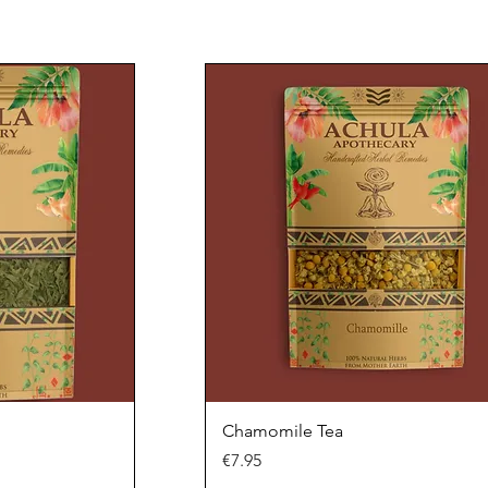
Chamomile Tea
Price
€7.95