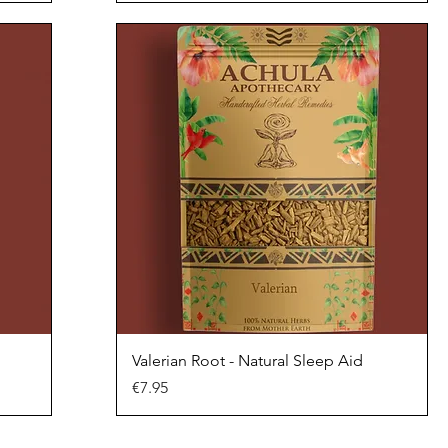
Valerian Root - Natural Sleep Aid
Price
€7.95