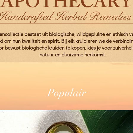
APOTHECARY
Handcrafted Herbal Remedies
ncollectie bestaat uit biologische, wildgeplukte en ethisch v
d om hun kwaliteit en spirit. Bij elk kruid eren we de verbind
r bewust biologische kruiden te kopen, kies je voor zuiverhei
natuur en duurzame herkomst.
Populair