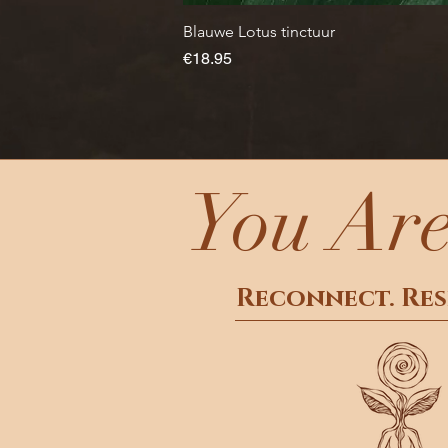
Blauwe Lotus tinctuur
Price
€18.95
You Are
Reconnect. Res