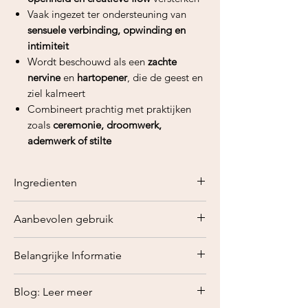
Vaak ingezet ter ondersteuning van
sensuele verbinding, opwinding en
intimiteit
Wordt beschouwd als een
zachte
nervine
en
hartopener
, die de geest en
ziel kalmeert
Combineert prachtig met praktijken
zoals
ceremonie, droomwerk,
ademwerk of stilte
Ingredienten
Blauwe Lotus (Nymphaea caerulea)
Aanbevolen gebruik
bloem
Gebruik:
Belangrijke Informatie
Neem
1 hele gedroogde Blue Lotus
bloem
(ongeveer
1–1,5 g
) en laat
Dit product is gebaseerd op
Blog: Leer meer
trekken in heet water (85–90°C)
traditionele kruidengeneeskundige