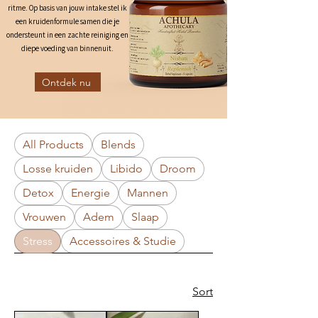
ritme.
Op basis van jouw intake stel ik
een kruidenformule samen die je
ondersteunt in een zachte reiniging en
diepe voeding van binnenuit.
Ontdek nu
All Products
Blends
Losse kruiden
Libido
Droom
Detox
Energie
Mannen
Vrouwen
Adem
Slaap
Stress
Accessoires & Studie
Sort