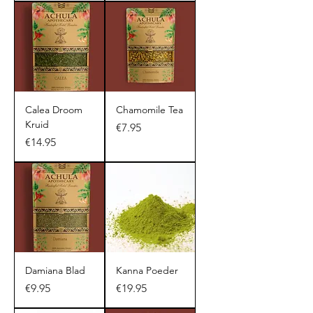
Calea Droom
Chamomile Tea
Kruid
Price
€7.95
Price
€14.95
Damiana Blad
Kanna Poeder
Price
Price
€9.95
€19.95