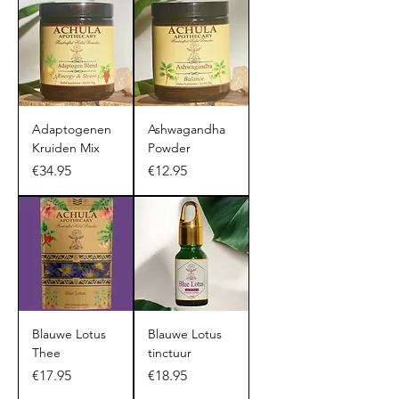
Adaptogenen
Ashwagandha
Kruiden Mix
Powder
Price
Price
€34.95
€12.95
Blauwe Lotus
Blauwe Lotus
Thee
tinctuur
Price
Price
€17.95
€18.95