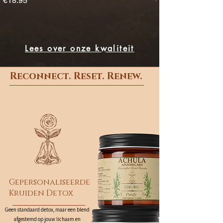
€18.95
€19.95
Lees over onze kwaliteit
Reconnect. Reset. Renew.
Gepersonaliseerde
Kruiden Detox
Geen standaard detox, maar een blend
afgestemd op jouw lichaam en